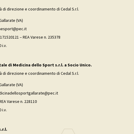
tà di direzione e coordinamento di Cedal S.r.l.
Gallarate (VA)
inesport@pec.it
02171520121 – REA Varese n. 235378
 i.v.
le di Medicina dello Sport s.r.l. a Socio Unico.
tà di direzione e coordinamento di Cedal S.r.l.
Gallarate (VA)
dicinadellosportgallarate@pec.it
 REA Varese n. 228110
 i.v.
r.l.