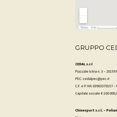
GRUPPO CE
CEDAL s.r.l
Piazzale Istria n. 3 – 20159 
PEC: cedalpec@pec.it
C.F. e P. IVA 03903370157 –
Capitale sociale € 100.000,0
Chinesport s.r.l. – Polia