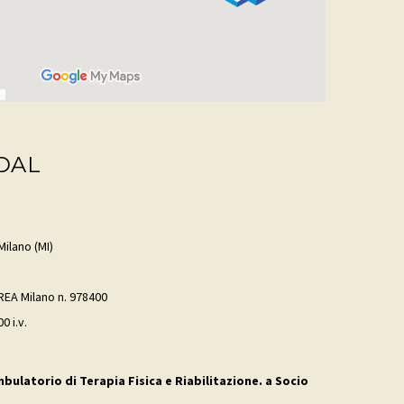
DAL
Milano (MI)
 REA Milano n. 978400
0 i.v.
mbulatorio di Terapia Fisica e Riabilitazione. a Socio