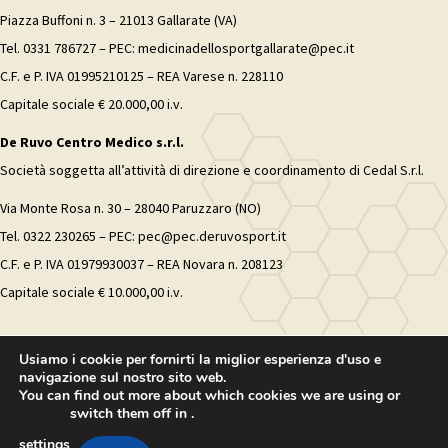
Piazza Buffoni n. 3 – 21013 Gallarate (VA)
Tel. 0331 786727 – PEC: medicinadellosportgallarate@pec.it
C.F. e P. IVA 01995210125 – REA Varese n. 228110
Capitale sociale € 20.000,00 i.v.
De Ruvo Centro Medico s.r.l.
Società soggetta all’attività di direzione e coordinamento di Cedal S.r.l.
Via Monte Rosa n. 30 – 28040 Paruzzaro (NO)
Tel. 0322 230265 – PEC: pec@pec.deruvosport.it
C.F. e P. IVA 01979930037 – REA Novara n. 208123
Capitale sociale € 10.000,00 i.v.
Usiamo i cookie per fornirti la miglior esperienza d'uso e
navigazione sul nostro sito web.
You can find out more about which cookies we are using or
switch them off in
.
settings