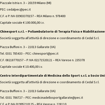
Piazzale Istria n. 3 – 20159 Milano (MI)
PEC: cedalpec@pec.it
C.F. e P. IVA 03903370157 – REA Milano n. 978400
Capitale sociale € 100.000,00 i.v.
Chinesport s.r.l. – Poliambulatorio di Terapia Fisica e Riabilitazione
Società soggetta all’attività di direzione e coordinamento di Cedal S.r.l.
Piazza Buffoni n. 3 – 21013 Gallarate (VA)
Tel. 0331 785433 – PEC: chinesport@pec.it
C.F. 08218770157 – P. IVA 02171520121 – REA Varese n. 235378
Capitale sociale € 10.400,00 i.v.
Centro Interdipartimentale di Medicina dello Sport s.r.l. a Socio Uni
Società soggetta all’attività di direzione e coordinamento di Cedal S.r.l.
Piazza Buffoni n. 3 – 21013 Gallarate (VA)
Tel. 0331 786727 – PEC: medicinadellosportgallarate@pec.it
C.F. e P. IVA 01995210125 – REA Varese n. 228110