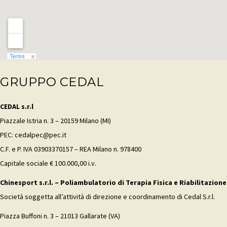
GRUPPO CEDAL
CEDAL s.r.l
Piazzale Istria n. 3 – 20159 Milano (MI)
PEC: cedalpec@pec.it
C.F. e P. IVA 03903370157 – REA Milano n. 978400
Capitale sociale € 100.000,00 i.v.
Chinesport s.r.l. – Poliambulatorio di Terapia Fisica e Riabilitazione
Società soggetta all’attività di direzione e coordinamento di Cedal S.r.l.
Piazza Buffoni n. 3 – 21013 Gallarate (VA)