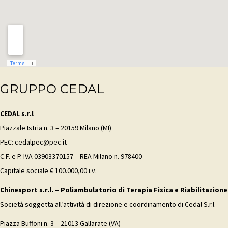
GRUPPO CEDAL
CEDAL s.r.l
Piazzale Istria n. 3 – 20159 Milano (MI)
PEC: cedalpec@pec.it
C.F. e P. IVA 03903370157 – REA Milano n. 978400
Capitale sociale € 100.000,00 i.v.
Chinesport s.r.l. – Poliambulatorio di Terapia Fisica e Riabilitazione
Società soggetta all’attività di direzione e coordinamento di Cedal S.r.l.
Piazza Buffoni n. 3 – 21013 Gallarate (VA)