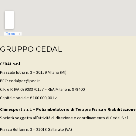
GRUPPO CEDAL
CEDAL s.r.l
Piazzale Istria n. 3 – 20159 Milano (MI)
PEC: cedalpec@pec.it
C.F. e P. IVA 03903370157 – REA Milano n. 978400
Capitale sociale € 100.000,00 i.v.
Chinesport s.r.l. – Poliambulatorio di Terapia Fisica e Riabilitazione
Società soggetta all’attività di direzione e coordinamento di Cedal S.r.l.
Piazza Buffoni n. 3 – 21013 Gallarate (VA)