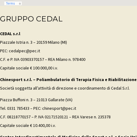
GRUPPO CEDAL
CEDAL s.r.l
Piazzale Istria n. 3 – 20159 Milano (MI)
PEC: cedalpec@pec.it
C.F. e P. IVA 03903370157 – REA Milano n. 978400
Capitale sociale € 100.000,00 i.v.
Chinesport s.r.l. – Poliambulatorio di Terapia Fisica e Riabilitazione
Società soggetta all’attività di direzione e coordinamento di Cedal S.r.l.
Piazza Buffoni n. 3 – 21013 Gallarate (VA)
Tel. 0331 785433 – PEC: chinesport@pec.it
C.F. 08218770157 – P. IVA 02171520121 – REA Varese n. 235378
Capitale sociale € 10.400,00 i.v.