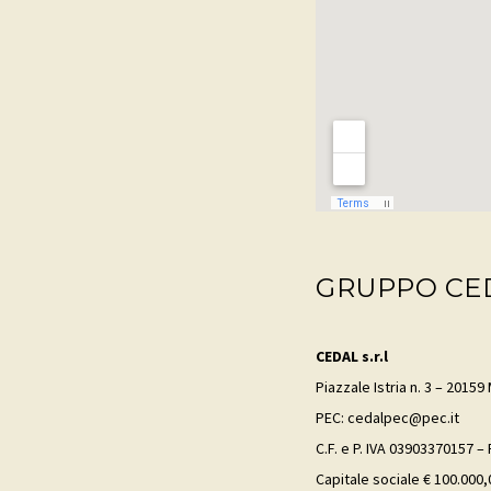
GRUPPO CE
CEDAL s.r.l
Piazzale Istria n. 3 – 20159 
PEC: cedalpec@pec.it
C.F. e P. IVA 03903370157 –
Capitale sociale € 100.000,0