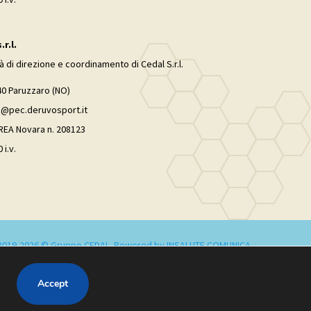
r.l.
tà di direzione e coordinamento di Cedal S.r.l.
40 Paruzzaro (NO)
ec@pec.deruvosport.it
 REA Novara n. 208123
 i.v.
2019-2026 © Gruppo CEDAL. Powered by INSALUTE COMUNICA
Accept