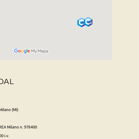
DAL
Milano (MI)
 REA Milano n. 978400
0 i.v.