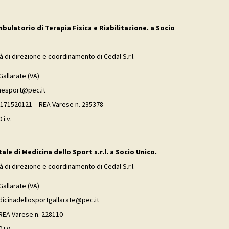
mbulatorio di Terapia Fisica e Riabilitazione. a Socio
tà di direzione e coordinamento di Cedal S.r.l.
Gallarate (VA)
inesport@pec.it
02171520121 – REA Varese n. 235378
 i.v.
le di Medicina dello Sport s.r.l. a Socio Unico.
tà di direzione e coordinamento di Cedal S.r.l.
Gallarate (VA)
dicinadellosportgallarate@pec.it
 REA Varese n. 228110
 i.v.