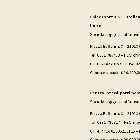
Chinesport s.r.l. – Polia
Unico.
Società soggetta all’attivi
Piazza Buffoni n. 3 – 21013 
Tel. 0331 785433 – PEC: ch
C.F. 08218770157 – P. IVA 
Capitale sociale € 10.400,00
Centro Interdipartimenta
Società soggetta all’attivi
Piazza Buffoni n. 3 – 21013 
Tel. 0331 786727 – PEC: me
C.F. e P. IVA 01995210125 –
Capitale sociale € 20.000,00