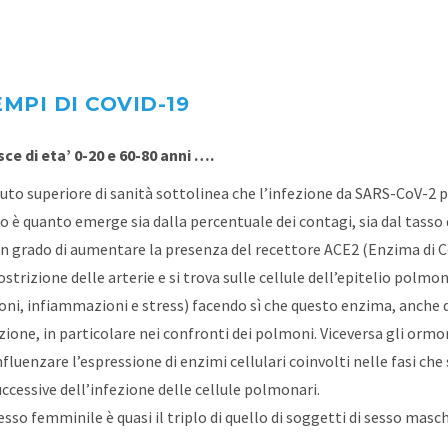
MPI DI COVID-19
e di eta’ 0-20 e 60-80 anni ….
tuto superiore di sanità sottolinea che l’infezione da SARS-CoV-2 p
 è quanto emerge sia dalla percentuale dei contagi, sia dal tasso di
in grado di aumentare la presenza del recettore ACE2 (Enzima di C
strizione delle arterie e si trova sulle cellule dell’epitelio polm
oni, infiammazioni e stress) facendo sì che questo enzima, anche do
zione, in particolare nei confronti dei polmoni. Viceversa gli or
nfluenzare l’espressione di enzimi cellulari coinvolti nelle fasi che
uccessive dell’infezione delle cellule polmonari.
 sesso femminile è quasi il triplo di quello di soggetti di sesso m