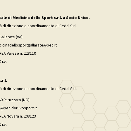
le di Medicina dello Sport s.r.l. a Socio Unico.
tà di direzione e coordinamento di Cedal S.r.l.
Gallarate (VA)
dicinadellosportgallarate@pec.it
 REA Varese n. 228110
 i.v.
r.l.
tà di direzione e coordinamento di Cedal S.r.l.
40 Paruzzaro (NO)
ec@pec.deruvosport.it
 REA Novara n. 208123
 i.v.