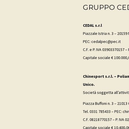
GRUPPO CE
CEDAL s.r.l
Piazzale Istria n. 3 – 20159 
PEC: cedalpec@pec.it
C.F. e P. IVA 03903370157 –
Capitale sociale € 100.000,0
Chinesport s.r.l. – Polia
Unico.
Società soggetta all’attivi
Piazza Buffoni n. 3 – 21013 
Tel. 0331 785433 – PEC: ch
C.F. 08218770157 – P. IVA 
Capitale sociale € 10.400,00