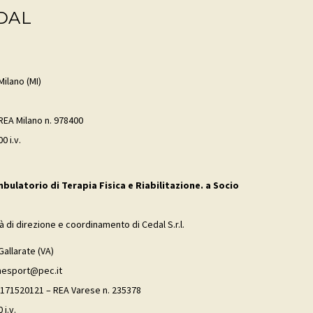
DAL
Milano (MI)
 REA Milano n. 978400
0 i.v.
mbulatorio di Terapia Fisica e Riabilitazione. a Socio
tà di direzione e coordinamento di Cedal S.r.l.
Gallarate (VA)
inesport@pec.it
02171520121 – REA Varese n. 235378
 i.v.