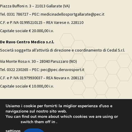
Piazza Buffoni n. 3 – 21013 Gallarate (VA)
Tel. 0331 786727 – PEC: medicinadellosportgallarate@pec.it
C.F. e P. IVA 01995210125 – REA Varese n. 228110
Capitale sociale € 20.000,00 i.v.
De Ruvo Centro Medico s.r.l.
Società soggetta all’attività di direzione e coordinamento di Cedal S.r.l.
Via Monte Rosa n. 30 – 28040 Paruzzaro (NO)
Tel. 0322 230265 – PEC: pec@pec.deruvosport.it
C.F. e P. IVA 01979930037 – REA Novara n. 208123
Capitale sociale € 10.000,00 i.v.
Usiamo i cookie per fornirti la miglior esperienza d'uso e
navigazione sul nostro sito web.
You can find out more about which cookies we are using or
switch them off in
.
settings