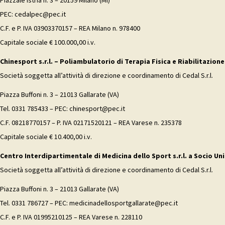
Piazzale Istria n. 3 – 20159 Milano (MI)
PEC: cedalpec@pec.it
C.F. e P. IVA 03903370157 – REA Milano n. 978400
Capitale sociale € 100.000,00 i.v.
Chinesport s.r.l. – Poliambulatorio di Terapia Fisica e Riabilitazione
Società soggetta all’attività di direzione e coordinamento di Cedal S.r.l.
Piazza Buffoni n. 3 – 21013 Gallarate (VA)
Tel. 0331 785433 – PEC: chinesport@pec.it
C.F. 08218770157 – P. IVA 02171520121 – REA Varese n. 235378
Capitale sociale € 10.400,00 i.v.
Centro Interdipartimentale di Medicina dello Sport s.r.l. a Socio Uni
Società soggetta all’attività di direzione e coordinamento di Cedal S.r.l.
Piazza Buffoni n. 3 – 21013 Gallarate (VA)
Tel. 0331 786727 – PEC: medicinadellosportgallarate@pec.it
C.F. e P. IVA 01995210125 – REA Varese n. 228110