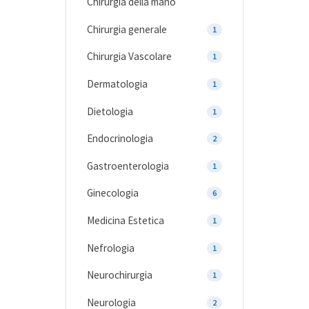
Chirurgia della mano
Chirurgia generale
1
Chirurgia Vascolare
1
Dermatologia
1
Dietologia
1
Endocrinologia
2
Gastroenterologia
1
Ginecologia
6
Medicina Estetica
1
Nefrologia
1
Neurochirurgia
1
Neurologia
2